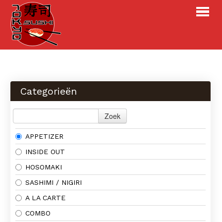
Webshop
Menu
Categorieën
Over ons
Contact
Zoek
APPETIZER
INLOGGEN
BESTELLEN
INSIDE OUT
HOSOMAKI
SASHIMI / NIGIRI
A LA CARTE
COMBO